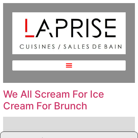
We All Scream For Ice
Cream For Brunch